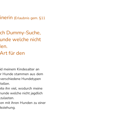
ainerin
(Erlaubnis gem. §11
eich Dummy-Suche,
unde welche nicht
t werden.
Art für den
eid meinem Kindesalter an
rer Hunde stammen aus dem
ch verschiedene Hundetypen
arauf einzustellen.
ite ihn viel, wodurch meine
hunde welche nicht jagdlich
tgerecht auszulasten.
en mit ihren Hunden zu einer
eziehung.