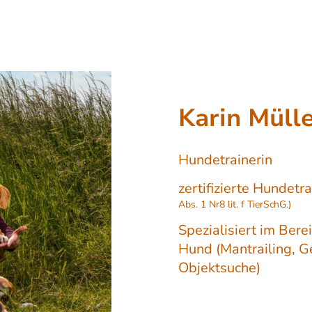
Karin Müll
Hundetrainerin
zertifizierte Hundetr
Abs. 1 Nr8 lit. f TierSchG.)
Spezialisiert im Ber
Hund (Mantrailing, G
Objektsuche)