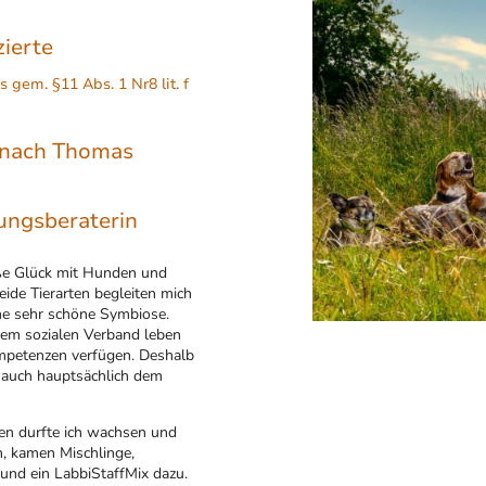
zierte
s gem. §11 Abs. 1 Nr8 lit. f
 nach Thomas
ungsberaterin
oße Glück mit Hunden und
ide Tierarten begleiten mich
eine sehr schöne Symbiose.
nem sozialen Verband leben
mpetenzen verfügen. Deshalb
 auch hauptsächlich dem
en durfte ich wachsen und
n, kamen Mischlinge,
und ein LabbiStaffMix dazu.