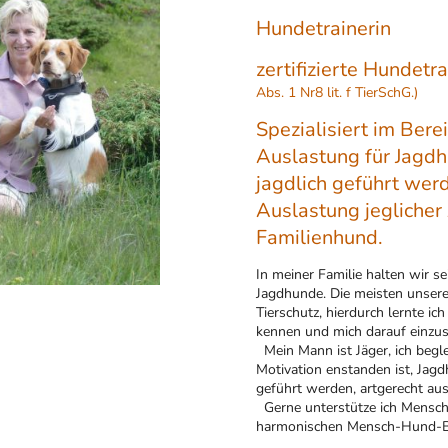
Hundetrainerin
zertifizierte Hundetr
Abs. 1 Nr8 lit. f TierSchG.)
Spezialisiert im Ber
Auslastung für Jagdh
jagdlich geführ
Auslastung jeglicher 
Familienhund.
In meiner Familie halten wir s
Jagdhunde. Die meisten unse
Tierschutz, hierdurch lernte i
kennen und mich d
Mein Mann ist Jäger, ich begle
Motivation enstanden ist, Jagd
geführt werden, ar
Gerne unterstütze ich Mensch
harmonischen Mensch-Hund-B