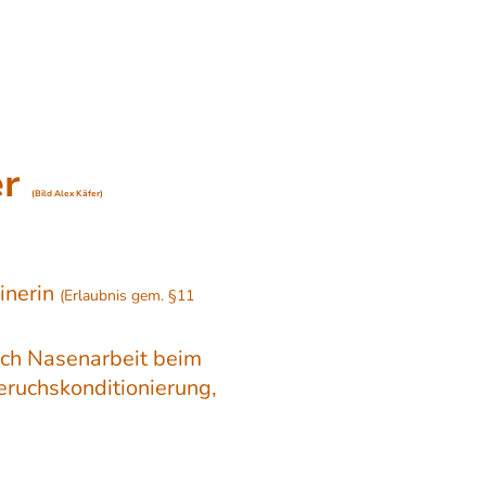
er
(Bild Alex Käfer)
ainerin
(Erlaubnis gem. §11
eich Nasenarbeit beim
eruchskonditionierung,